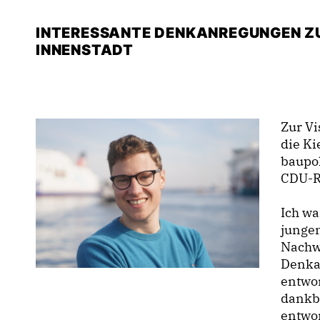
INTERESSANTE DENKANREGUNGEN Z
INNENSTADT
Zur V
die Ki
baupol
CDU-Ra
Ich wa
jungen
Nachw
Denkan
entwor
dankba
entwor