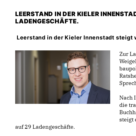
LEERSTAND IN DER KIELER INNENSTA
LADENGESCHÄFTE.
Leerstand in der Kieler Innenstadt steigt
Zur La
Weigel
baupol
Ratshe
Sprech
Nach 
die tr
Buchh
steigt
auf 29 Ladengeschäfte.