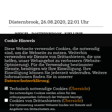
Düsternbrook, 26.08.2020, 22:01 Uhr
WEIGEL
,
DüSTERNBROOK
,
KIELLINIE
,
AUTOFREI
,
KIEL
Cookie Hinweis
Diese Webseite verwendet Cookies, die notwendig
sind, um die Webseite zu nutzen. Weiterhin
Florian Weigel - Ihr
verwenden wir Dienste von Drittanbietern, die uns
helfen, unser Webangebot zu verbessern (Website-
Ratsherr für
Optmierung). Für die Verwendung bestimmter
Düsternbrook und
Dienste, benötigen wir Ihre Einwilligung. Ihre
den Blücherplatz
Einwilligung können Sie jederzeit widerrufen. Weitere
Informationen finden Sie in unserer
Datenschutzerklärung
.
Technisch notwendige Cookies (
Übersicht
)
Die notwendigen Cookies werden allein für den
IMPRESSUM
DATENSCHUTZ
KONTAKT
ordnungsgemäßen Gebrauch der Webseite benötigt.
Cookies von Drittanbietern (
Übersicht
)
Zur Optimierung unserer Webseite binden wir Dienste und
Angebote von Drittanbietern ein.